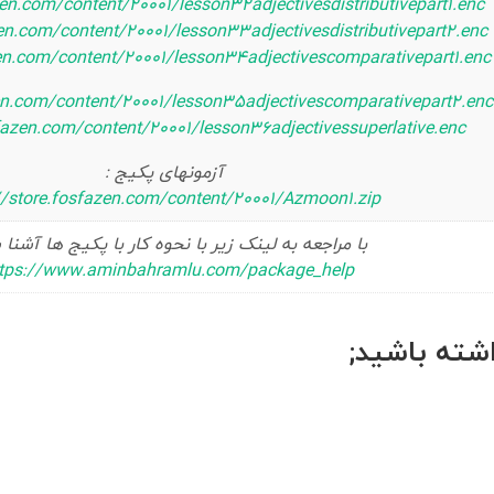
zen.com/content/20001/lesson32adjectivesdistributivepart1.enc
zen.com/content/20001/lesson33adjectivesdistributivepart2.enc
zen.com/content/20001/lesson34adjectivescomparativepart1.enc
zen.com/content/20001/lesson35adjectivescomparativepart2.enc
sfazen.com/content/20001/lesson36adjectivessuperlative.enc
آزمونهای پکیج :
//store.fosfazen.com/content/20001/Azmoon1.zip
با مراجعه به لینک زیر با نحوه کار با پکیج ها آشنا
ttps://www.aminbahramlu.com/package_help/
ته باشید;