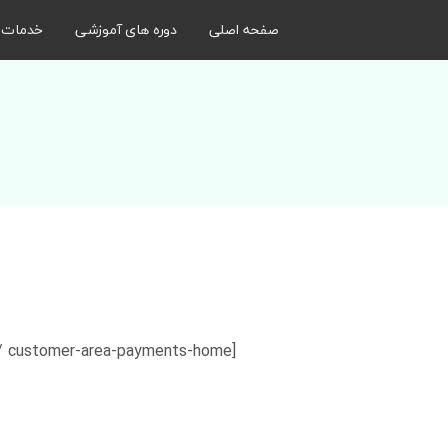
صفحه اصلی
دوره های آموزشی
خدمات
[customer-area-payments-home /]