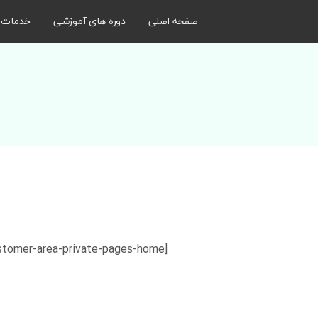
صفحه اصلی
دوره های آموزشی
خدمات
[customer-area-private-pages-home /]